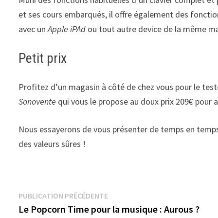
et ses cours embarqués, il offre également des foncti
avec un
Apple iPAd
ou tout autre device de la même mar
Petit prix
Profitez d’un magasin à côté de chez vous pour le t
Sonovente
qui vous le propose au doux prix 209€ pour
Nous essayerons de vous présenter de temps en temp
des valeurs sûres !
Navigation
Publication
PUBLICATION PRÉCÉDENTE
précédente :
Le Popcorn Time pour la musique : Aurous ?
de