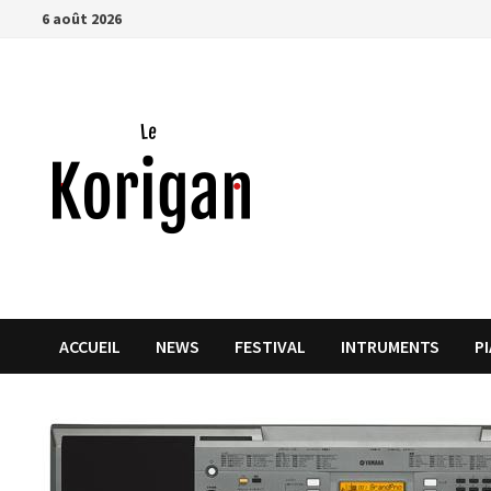
Passer
6 août 2026
au
contenu
ACCUEIL
NEWS
FESTIVAL
INTRUMENTS
P