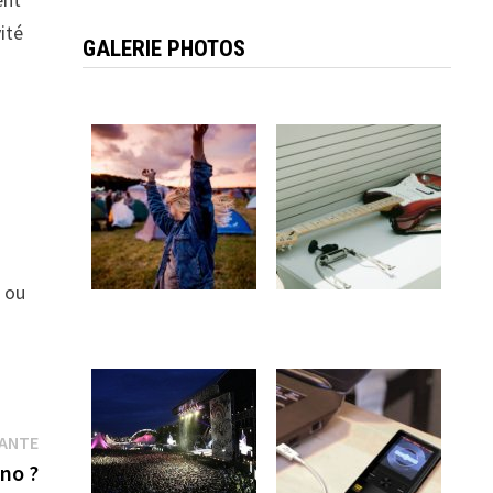
vité
GALERIE PHOTOS
s ou
Publication
VANTE
suivante :
ano ?