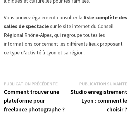
ludiques et culturelles pour les familles.
Vous pouvez également consulter la
liste complète des
salles de spectacle
sur le site internet du Conseil
Régional Rhône-Alpes, qui regroupe toutes les
informations concernant les différents lieux proposant
ce type d’activité à Lyon et sa région.
Navigation
Publication
P
PUBLICATION PRÉCÉDENTE
PUBLICATION SUIVANTE
précédente :
s
Comment trouver une
Studio enregistrement
de
plateforme pour
Lyon : comment le
l’article
freelance photographe ?
choisir ?